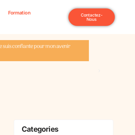
Formation
Contactez-
Nous
 je suis confiante pour mon avenir
Au fil des re
différents ex
années profes
C
V
Categories