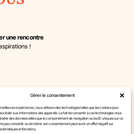
er une rencontre
aspirations !
Gérer le consentement
s meilleures expériences, nous utilisons des technologies telles que les cookies pour
accéder aux informations des appareils. Le fait de consentir à ces technologies nous
nt Du Bilan De Compétences
traiter des données telles que le comportement de navigation ou les ID uniques sur ce
de ne pas consentir ou de retirer son consentement peut avoir un effet négatif sur
al Du Bilan De Compétences
ctéristiques et fonctions.