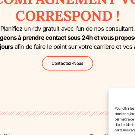
CORRESPOND !
Planifiez un rdv gratuit avec l’un de nos consultant.
eons à prendre contact sous 24h et vous propos
 jours
afin de faire le point sur votre carrière et vos 
Contactez-Nous
Pour offrir le
stocker et/ou 
Financeme
permettra de 
site. Le fait 
Cadre Lég
certaines cara