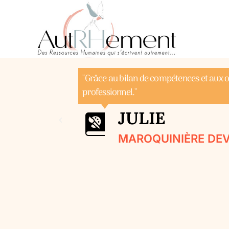
rtait de ma
"Grâce au bilan de compétences et aux out
e reconversion
professionnel."
 ROUSSET,
JULIE
MAROQUINIÈRE DEV
NNELLE