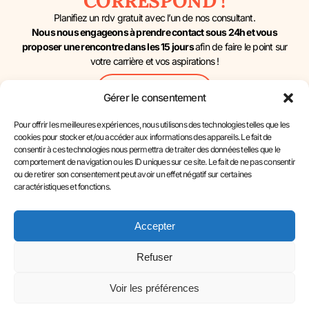
CORRESPOND !
Planifiez un rdv gratuit avec l’un de nos consultant.
Nous nous engageons à prendre contact sous 24h et vous
proposer une rencontre dans les 15 jours
afin de faire le point sur
votre carrière et vos aspirations !
Contactez-Nous
Gérer le consentement
Pour offrir les meilleures expériences, nous utilisons des technologies telles que les
cookies pour stocker et/ou accéder aux informations des appareils. Le fait de
consentir à ces technologies nous permettra de traiter des données telles que le
comportement de navigation ou les ID uniques sur ce site. Le fait de ne pas consentir
ou de retirer son consentement peut avoir un effet négatif sur certaines
caractéristiques et fonctions.
Accepter
Refuser
Notre Charte Déontologique Pour Le Bilan De Compétences (PDF)
Voir les préférences
AutRHement